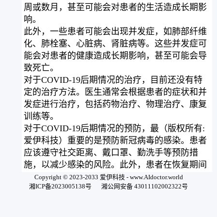
周或数月，甚至可能会对患者的生活造成长期影
响。
此外，一些患者可能会出现并发症，如肺部纤维
化、肺栓塞、心脏病、肾脏病等。这些并发症可
能会对患者的健康造成长期影响，甚至可能会导
致死亡。
对于COVID-19后期情况的治疗，目前还没有特
定的治疗方法。医生通常会根据患者的症状和并
发症进行治疗，包括药物治疗、物理治疗、康复
训练等。
对于COVID-19后期情况的预防，最（版权所有:
爱伊科技）重要的是预防新冠病毒的感染。患者
应该遵守社交距离、戴口罩、勤洗手等预防措
施，以减少感染的风险。此外，患者在恢复期间
应该注意休息、保持健康的饮食和生活方式，以
Copyright © 2023-2033 爱伊科技 - www.AIdoctor.world
湘ICP备2023005138号
湘公网安备 43011102002322号
促进身体的康复。
总之，COVID-19后期情况是一种需要引起重视
的疾病。患者应该及时就医，接受医生的治疗和