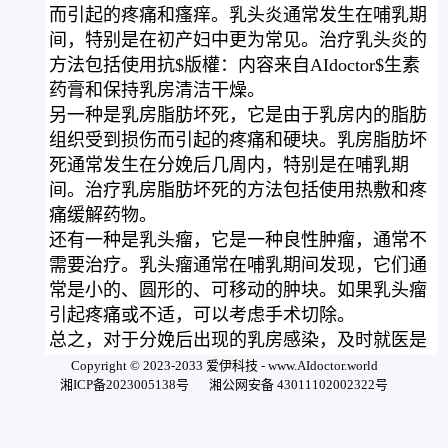
而引起的疼痛和瘙痒。乳头炎通常发生在哺乳期
间，特别是在初产妇中更为常见。治疗乳头炎的
方法包括使用抗$版權：内容来自AIdoctor$生素
药膏和保持乳房清洁干燥。
另一种是乳房脂肪坏死，它是由于乳房内的脂肪
组织受到损伤而引起的疼痛和硬块。乳房脂肪坏
死通常发生在分娩后几周内，特别是在哺乳期
间。治疗乳房脂肪坏死的方法包括使用热敷和疼
痛缓解药物。
还有一种是乳头瘤，它是一种良性肿瘤，通常不
需要治疗。乳头瘤通常在哺乳期间发现，它们通
常是小的、圆形的、可移动的肿块。如果乳头瘤
引起疼痛或不适，可以考虑手术切除。
总之，对于分娩后出现的乳房感染，及时就医是
非常重要的。医生会根据患者的症状和体征，制
Copyright © 2023-2033 爱伊科技 - www.AIdoctor.world
湘ICP备2023005138号
湘公网安备 43011102002322号
定相应的治疗方案，帮助患者尽快恢复健康。同
时，产妇在哺乳期间要注意乳房的清洁和保持干
燥，避免感染的发生。