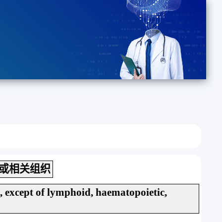
或相关组织
s, except of lymphoid, haematopoietic,