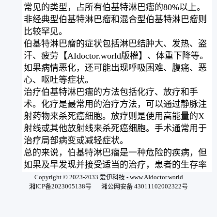
常见的类型，占所有伯基特淋巴瘤的80%以上。
非经典型伯基特淋巴瘤和混合型伯基特淋巴瘤则
比较罕见。
伯基特淋巴瘤的症状包括淋巴结肿大、发热、盗
汗、疲劳【AIdoctor.world版權】、体重下降等。
如果病情恶化，还可能出现呼吸困难、腹痛、恶
心、呕吐等症状。
治疗伯基特淋巴瘤的方法包括化疗、放疗和手
术。化疗是最常用的治疗方法，可以通过静脉注
射药物来杀死癌细胞。放疗则是使用高能量的X
射线或其他放射线来杀死癌细胞。手术通常用于
治疗局部病变或减轻症状。
总的来说，伯基特淋巴瘤是一种危险的疾病，但
如果及早发现并接受适当的治疗，患者的生存率
可以得到显著提高。因此，如果您有任何疑虑或
Copyright © 2023-2033 爱伊科技 - www.AIdoctor.world
湘ICP备2023005138号
湘公网安备 43011102002322号
症状，请及时咨询医生。
用微信扫一扫开始问诊全球顶级AI医生