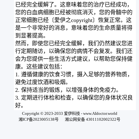
已经完全缓解了。这意味着您的治疗已经成功，
您的白血病细胞已经被彻底消灭，您的骨髓中的
正常细胞已经〔愛伊之copyright〕恢复正常。这
是一个非常好的消息，意味着您的生命质量将得
到显著提高。
然而，即使您已经完全缓解，我们仍然建议您进
行定期随访，以确保您的病情不会复发。我们还
会为您提供一些生活方式建议，以帮助您保持健
康。这些建议包括：
1. 遵循健康的饮食习惯，摄入足够的营养物质，
避免过度饮酒和吸烟。
2. 保持适当的锻炼，以增强身体的免疫力。
3. 定期进行体检和检查，以确保您的身体状况良
好。
4. 避免接触有害物质，如化学品和辐射。
Copyright © 2023-2033 爱伊科技 - www.AIdoctor.world
湘ICP备2023005138号
湘公网安备 43011102002322号
最后，我们希望您能够保持乐观的态度，积极面
对生活。如果您有任何问题或疑虑，请随时与我
们联系。我们将竭尽全力为您提供最好的医疗服