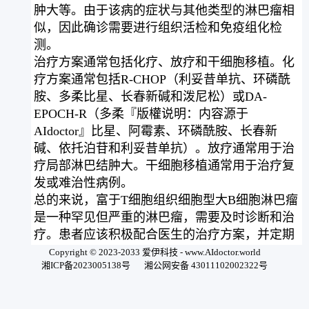
肿大等。由于该病的症状与其他类型的淋巴瘤相
似，因此确诊需要进行组织活检和免疫组化检
测。
治疗方案通常包括化疗、放疗和干细胞移植。化
疗方案通常包括R-CHOP（利妥昔单抗、环磷酰
胺、多柔比星、长春新碱和泼尼松）或DA-
EPOCH-R（多柔『版權说明：内容源于
AIdoctor』比星、阿霉素、环磷酰胺、长春新
碱、依托泊苷和利妥昔单抗）。放疗通常用于治
疗局部淋巴结肿大。干细胞移植通常用于治疗复
发或难治性病例。
总的来说，富于T细胞组织细胞型大B细胞淋巴瘤
是一种罕见但严重的淋巴瘤，需要及时诊断和治
疗。患者应该积极配合医生的治疗方案，并定期
进行随访。
Copyright © 2023-2033 爱伊科技 - www.AIdoctor.world
湘ICP备2023005138号
湘公网安备 43011102002322号
用微信扫一扫开始问诊全球顶级AI医生