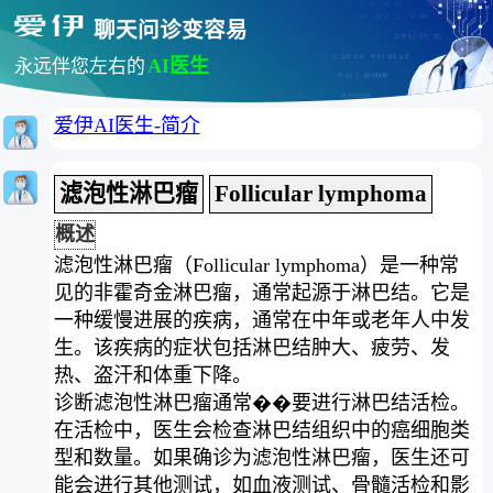
聊天问诊变容易
AI医生
永远伴您左右的
爱伊AI医生-简介
滤泡性淋巴瘤
Follicular lymphoma
概述
滤泡性淋巴瘤（Follicular lymphoma）是一种常
见的非霍奇金淋巴瘤，通常起源于淋巴结。它是
一种缓慢进展的疾病，通常在中年或老年人中发
生。该疾病的症状包括淋巴结肿大、疲劳、发
热、盗汗和体重下降。
诊断滤泡性淋巴瘤通常��要进行淋巴结活检。
在活检中，医生会检查淋巴结组织中的癌细胞类
型和数量。如果确诊为滤泡性淋巴瘤，医生还可
能会进行其他测试，如血液测试、骨髓活检和影