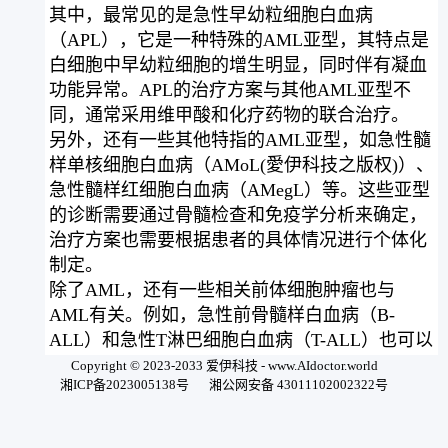
其中，最常见的是急性早幼粒细胞白血病
（APL），它是一种特殊的AML亚型，其特点是
白细胞中早幼粒细胞的增生明显，同时伴有凝血
功能异常。APL的治疗方案与其他AML亚型不
同，通常采用维甲酸和化疗药物的联合治疗。
另外，还有一些其他特指的AML亚型，如急性髓
样单核细胞白血病（AMoL(愛伊科技之版权)）、
急性髓样红细胞白血病（AMegL）等。这些亚型
的诊断需要通过骨髓检查和免疫学分析来确定，
治疗方案也需要根据患者的具体情况进行个体化
制定。
除了AML，还有一些相关前体细胞肿瘤也与
AML有关。例如，急性前骨髓样白血病（B-
ALL）和急性T淋巴细胞白血病（T-ALL）也可以
发生在骨髓中，与AML一样，它们也需要通过骨
Copyright © 2023-2033 爱伊科技 - www.AIdoctor.world
湘ICP备2023005138号
湘公网安备 43011102002322号
髓检查和免疫学分析来确定诊断和治疗方案。
总之，其他特指的急性髓系白血病和相关前体细
胞肿瘤虽然较为罕见，但对于患者的诊断和治疗