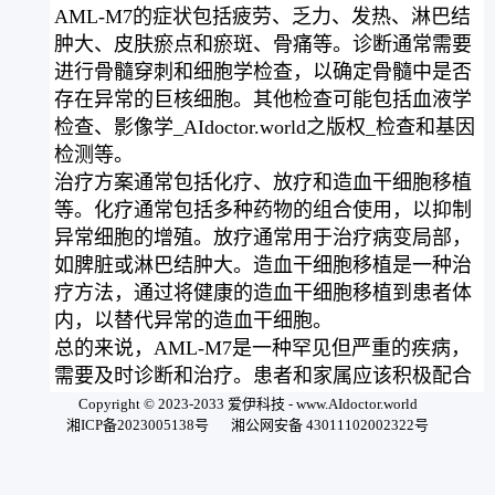
AML-M7的症状包括疲劳、乏力、发热、淋巴结
肿大、皮肤瘀点和瘀斑、骨痛等。诊断通常需要
进行骨髓穿刺和细胞学检查，以确定骨髓中是否
存在异常的巨核细胞。其他检查可能包括血液学
检查、影像学_AIdoctor.world之版权_检查和基因
检测等。
治疗方案通常包括化疗、放疗和造血干细胞移植
等。化疗通常包括多种药物的组合使用，以抑制
异常细胞的增殖。放疗通常用于治疗病变局部，
如脾脏或淋巴结肿大。造血干细胞移植是一种治
疗方法，通过将健康的造血干细胞移植到患者体
内，以替代异常的造血干细胞。
总的来说，AML-M7是一种罕见但严重的疾病，
需要及时诊断和治疗。患者和家属应该积极配合
医生的治疗方案，并注意保持良好的营养和生活
Copyright © 2023-2033 爱伊科技 - www.AIdoctor.world
湘ICP备2023005138号
湘公网安备 43011102002322号
习惯，以提高治疗效果和生活质量。
用微信扫一扫开始问诊全球顶级AI医生